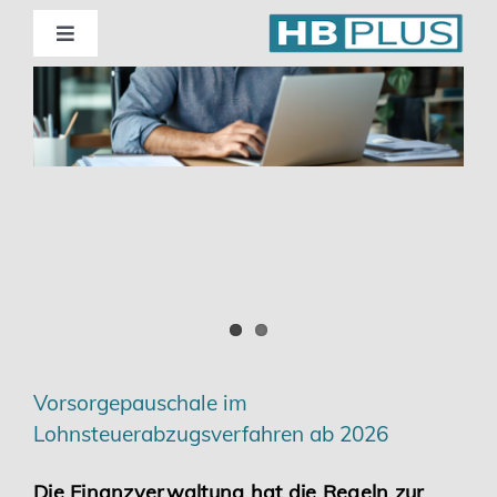
Skip
to
Toggle
Navigation
content
Standorte
Beratung
Wirtschaftsprüfung
Unternehmensberatung
Themenschwerpunkte
Vorsorgepauschale im
Lohnsteuerabzugsverfahren ab 2026
Digitalisierung | Steuerberatung
Die Finanzverwaltung hat die Regeln zur