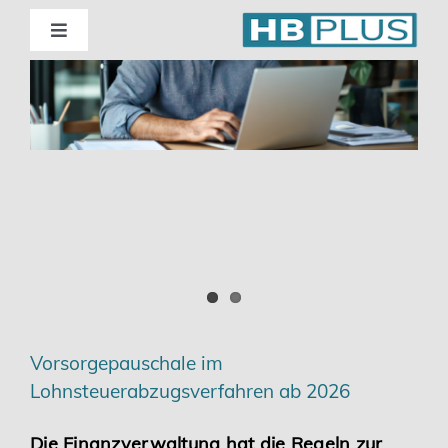
Skip
to
Toggle
Navigation
content
Standorte
Beratung
Wirtschaftsprüfung
Unternehmensberatung
Themenschwerpunkte
Vorsorgepauschale im
Lohnsteuerabzugsverfahren ab 2026
Digitalisierung | Steuerberatung
Die Finanzverwaltung hat die Regeln zur