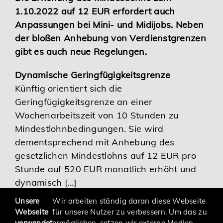
1.10.2022 auf 12 EUR erfordert auch
Karriere
Anpassungen bei Mini- und Midijobs. Neben
der bloßen Anhebung von Verdienstgrenzen
Services
gibt es auch neue Regelungen.
Dynamische Geringfügigkeitsgrenze
Künftig orientiert sich die
Geringfügigkeitsgrenze an einer
Wochenarbeitszeit von 10 Stunden zu
Mindestlohnbedingungen. Sie wird
dementsprechend mit Anhebung des
gesetzlichen Mindestlohns auf 12 EUR pro
Stunde auf 520 EUR monatlich erhöht und
dynamisch […]
Unsere
Wir arbeiten ständig daran diese Webseite
Webseite
für unsere Nutzer zu verbessern. Um das zu
verwendet
ermöglichen, setzen wir externe Medien