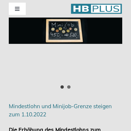
Skip
to
Toggle
Navigation
content
Standorte
Beratung
Wirtschaftsprüfung
Unternehmensberatung
Themenschwerpunkte
Mindestlohn und Minijob-Grenze steigen
zum 1.10.2022
Digitalisierung | Steuerberatung
Die Erhöhung des Mindestlohns zum