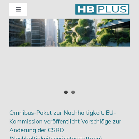
Skip
to
Toggle
Navigation
content
Standorte
Beratung
Wirtschaftsprüfung
Unternehmensberatung
Themenschwerpunkte
Omnibus-Paket zur Nachhaltigkeit: EU-
Kommission veröffentlicht Vorschläge zur
Digitalisierung | Steuerberatung
Änderung der CSRD
(Nachhaltigkeitsberichterstattung)