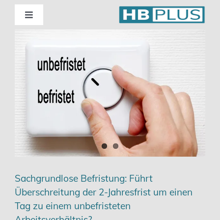
Skip
to
Toggle
Navigation
content
Standorte
Beratung
Wirtschaftsprüfung
Unternehmensberatung
Themenschwerpunkte
Sachgrundlose Befristung: Führt
Überschreitung der 2-Jahresfrist um einen
Digitalisierung | Steuerberatung
Tag zu einem unbefristeten
Arbeitsverhältnis?