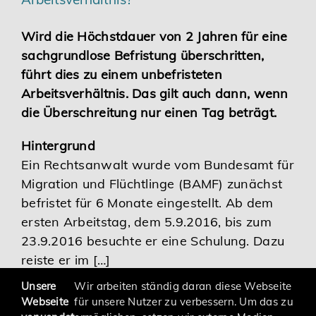
Karriere
Wird die Höchstdauer von 2 Jahren für eine
sachgrundlose Befristung überschritten,
Services
führt dies zu einem unbefristeten
Arbeitsverhältnis. Das gilt auch dann, wenn
die Überschreitung nur einen Tag beträgt.
Hintergrund
Ein Rechtsanwalt wurde vom Bundesamt für
Migration und Flüchtlinge (BAMF) zunächst
befristet für 6 Monate eingestellt. Ab dem
ersten Arbeitstag, dem 5.9.2016, bis zum
23.9.2016 besuchte er eine Schulung. Dazu
reiste er im […]
Unsere
Wir arbeiten ständig daran diese Webseite
Webseite
für unsere Nutzer zu verbessern. Um das zu