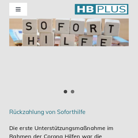
Skip
to
Toggle
Navigation
content
Standorte
Beratung
Wirtschaftsprüfung
Unternehmensberatung
Themenschwerpunkte
Rückzahlung von Soforthilfe
Digitalisierung | Steuerberatung
Die erste Unterstützungsmaßnahme im
Rahmen der Corona Hilfen war die