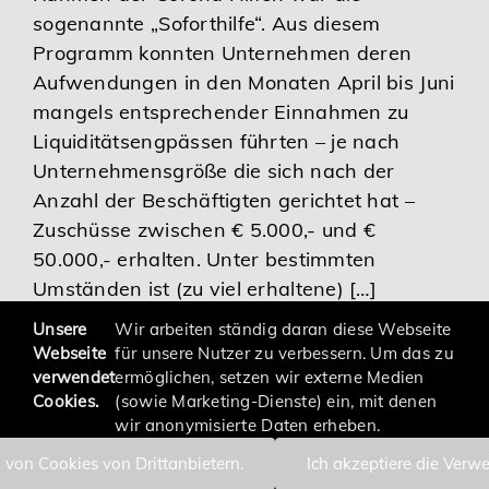
sogenannte „Soforthilfe“. Aus diesem
Karriere
Programm konnten Unternehmen deren
Aufwendungen in den Monaten April bis Juni
Services
mangels entsprechender Einnahmen zu
Liquiditätsengpässen führten – je nach
Unternehmensgröße die sich nach der
Anzahl der Beschäftigten gerichtet hat –
Zuschüsse zwischen € 5.000,- und €
50.000,- erhalten. Unter bestimmten
Umständen ist (zu viel erhaltene) […]
Unsere
Wir arbeiten ständig daran diese Webseite
Webseite
für unsere Nutzer zu verbessern. Um das zu
verwendet
ermöglichen, setzen wir externe Medien
Cookies.
(sowie Marketing-Dienste) ein, mit denen
wir anonymisierte Daten erheben.
 von Cookies von Drittanbietern.
Ich akzeptiere die Verw
Impressum
Datenschutzerklärung