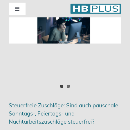
Skip
to
Toggle
Navigation
content
Standorte
Beratung
Wirtschaftsprüfung
Unternehmensberatung
Themenschwerpunkte
Steuerfreie Zuschläge: Sind auch pauschale
Sonntags-, Feiertags- und
Digitalisierung | Steuerberatung
Nachtarbeitszuschläge steuerfrei?