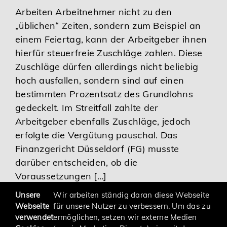
Arbeiten Arbeitnehmer nicht zu den
Karriere
„üblichen“ Zeiten, sondern zum Beispiel an
einem Feiertag, kann der Arbeitgeber ihnen
Services
hierfür steuerfreie Zuschläge zahlen. Diese
Zuschläge dürfen allerdings nicht beliebig
hoch ausfallen, sondern sind auf einen
bestimmten Prozentsatz des Grundlohns
gedeckelt. Im Streitfall zahlte der
Arbeitgeber ebenfalls Zuschläge, jedoch
erfolgte die Vergütung pauschal. Das
Finanzgericht Düsseldorf (FG) musste
darüber entscheiden, ob die
Voraussetzungen […]
Unsere
Wir arbeiten ständig daran diese Webseite
Webseite
für unsere Nutzer zu verbessern. Um das zu
verwendet
ermöglichen, setzen wir externe Medien