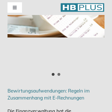
Skip
to
Toggle
Navigation
content
Standorte
m
Beratung
Wirtschaftsprüfung
Unternehmensberatung
Themenschwerpunkte
Bewirtungsaufwendungen: Regeln im
Zusammenhang mit E-Rechnungen
Digitalisierung | Steuerberatung
Die Finanzverwaltung hat die