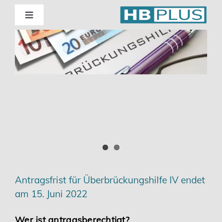
Skip
to
Toggle
Navigation
content
Standorte
Beratung
Wirtschaftsprüfung
Unternehmensberatung
Themenschwerpunkte
Antragsfrist für Überbrückungshilfe IV endet
am 15. Juni 2022
Digitalisierung | Steuerberatung
Wer ist antragsberechtigt?