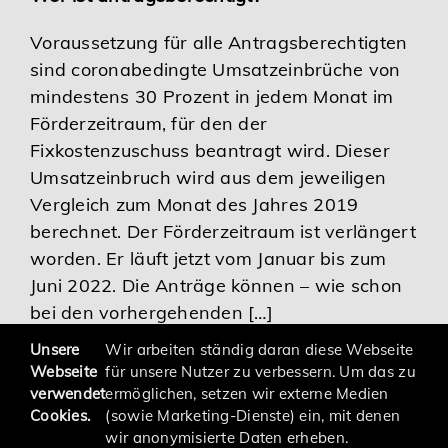
Karriere
Voraussetzung für alle Antragsberechtigten
sind coronabedingte Umsatzeinbrüche von
mindestens 30 Prozent in jedem Monat im
Services
Förderzeitraum, für den der
Fixkostenzuschuss beantragt wird. Dieser
Umsatzeinbruch wird aus dem jeweiligen
Vergleich zum Monat des Jahres 2019
berechnet. Der Förderzeitraum ist verlängert
worden. Er läuft jetzt vom Januar bis zum
Juni 2022. Die Anträge können – wie schon
bei den vorhergehenden […]
Unsere
Wir arbeiten ständig daran diese Webseite
Webseite
für unsere Nutzer zu verbessern. Um das zu
verwendet
ermöglichen, setzen wir externe Medien
Cookies.
(sowie Marketing-Dienste) ein, mit denen
wir anonymisierte Daten erheben.