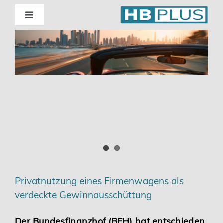
Skip
to
Toggle
Navigation
content
Standorte
Beratung
Wirtschaftsprüfung
Unternehmensberatung
Themenschwerpunkte
Privatnutzung eines Firmenwagens als
verdeckte Gewinnausschüttung
Digitalisierung | Steuerberatung
Der Bundesfinanzhof (BFH) hat entschieden,