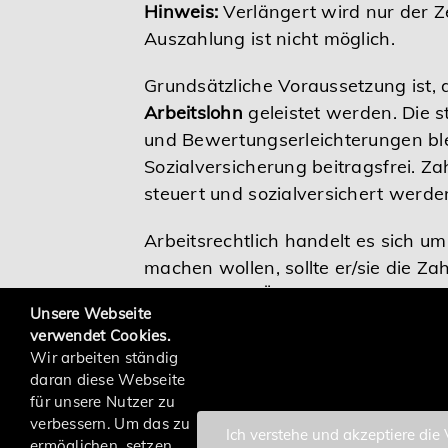
Hinweis:
Verlängert wird nur der Z
Auszahlung ist nicht möglich.
Grundsätzliche Voraussetzung ist, 
Arbeitslohn
geleistet werden. Die 
und Bewertungserleichterungen ble
Sozialversicherung beitragsfrei. Z
steuert und sozialversichert werde
Arbeitsrechtlich handelt es sich um
machen wollen, sollte er/sie die Z
betrieblichen Übung verhindert
Unsere Webseite
verwendet Cookies.
Stand: 04. Mai 2021
Wir arbeiten ständig
daran diese Webseite
für unsere Nutzer zu
verbessern. Um das zu
Ich verstehe und akzeptiere die
ermöglichen, setzen