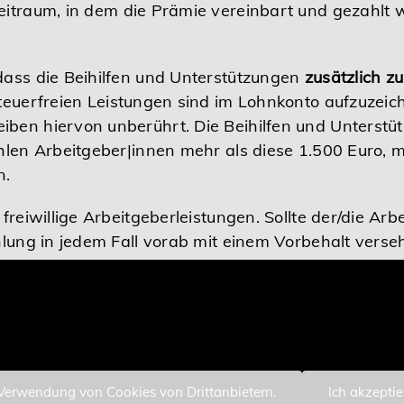
eitraum, in dem die Prämie vereinbart und gezahlt
dass die Beihilfen und Unterstützungen
zusätzlich z
steuerfreien Leistungen sind im Lohnkonto aufzuzei
iben hiervon unberührt. Die Beihilfen und Unterstüt
ahlen Arbeitgeber|innen mehr als diese 1.500 Euro, 
n.
 freiwillige Arbeitgeberleistungen. Sollte der/die A
ahlung in jedem Fall vorab mit einem Vorbehalt verse
 Verwendung von Cookies von Drittanbietern.
Ich akzepti