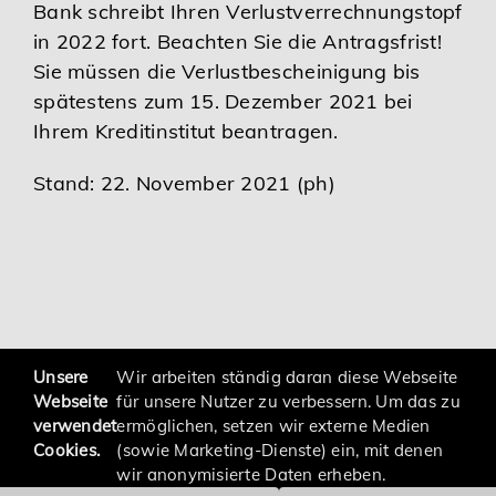
Bank schreibt Ihren Verlustverrechnungstopf
in 2022 fort. Beachten Sie die Antragsfrist!
Sie müssen die Verlustbescheinigung bis
spätestens zum 15. Dezember 2021 bei
Ihrem Kreditinstitut beantragen.
Stand: 22. November 2021 (ph)
zurück
Unsere
Wir arbeiten ständig daran diese Webseite
Webseite
für unsere Nutzer zu verbessern. Um das zu
verwendet
ermöglichen, setzen wir externe Medien
Cookies.
(sowie Marketing-Dienste) ein, mit denen
wir anonymisierte Daten erheben.