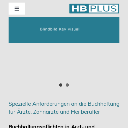
Skip
to
Toggle
Navigation
content
Standorte
d
Beratung
Wirtschaftsprüfung
Unternehmensberatung
Themenschwerpunkte
Spezielle Anforderungen an die Buchhaltung
für Ärzte, Zahnärzte und Heilberufler
Digitalisierung | Steuerberatung
Buchhaltungspflichten in Arzt- und