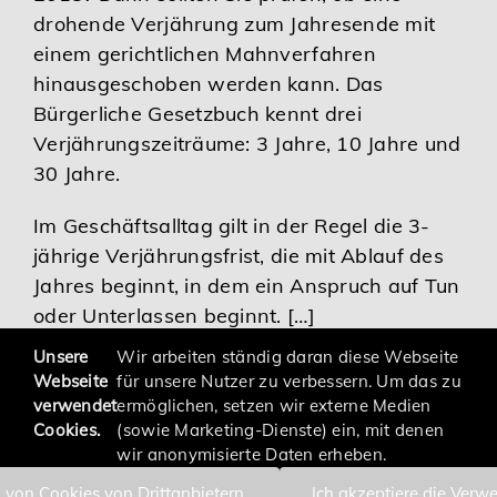
drohende Verjährung zum Jahresende mit
Karriere
einem gerichtlichen Mahnverfahren
hinausgeschoben werden kann. Das
Services
Bürgerliche Gesetzbuch kennt drei
Verjährungszeiträume: 3 Jahre, 10 Jahre und
30 Jahre.
Im Geschäftsalltag gilt in der Regel die 3-
jährige Verjährungsfrist, die mit Ablauf des
Jahres beginnt, in dem ein Anspruch auf Tun
oder Unterlassen beginnt. […]
Unsere
Wir arbeiten ständig daran diese Webseite
Webseite
für unsere Nutzer zu verbessern. Um das zu
verwendet
ermöglichen, setzen wir externe Medien
Cookies.
(sowie Marketing-Dienste) ein, mit denen
wir anonymisierte Daten erheben.
 von Cookies von Drittanbietern.
Ich akzeptiere die Verw