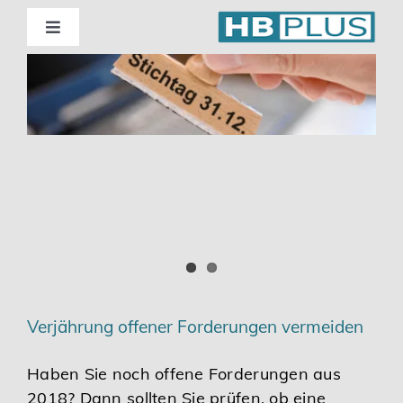
Skip
to
Toggle
Navigation
content
Standorte
Beratung
Wirtschaftsprüfung
Unternehmensberatung
Themenschwerpunkte
Verjährung offener Forderungen vermeiden
Digitalisierung | Steuerberatung
Haben Sie noch offene Forderungen aus
2018? Dann sollten Sie prüfen, ob eine