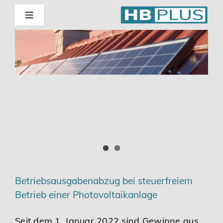
Skip
to
Toggle
Navigation
content
Standorte
Beratung
Wirtschaftsprüfung
Unternehmensberatung
Themenschwerpunkte
Betriebsausgabenabzug bei steuerfreiem
Betrieb einer Photovoltaikanlage
Digitalisierung | Steuerberatung
Seit dem 1. Januar 2022 sind Gewinne aus